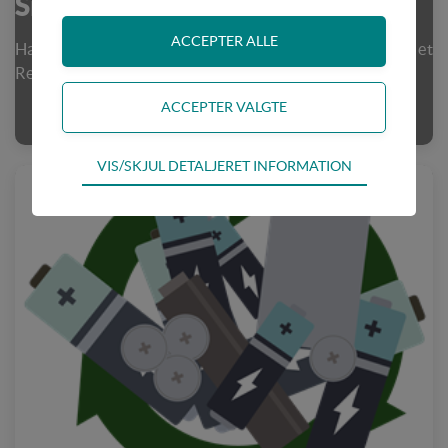
Sneskraber til din havetraktor?
Har du ikke en Remarc rider. Fortvivl ikke! Du kan nok få et
Remarc fejeblad til din traktor.
Teknisk
VIS/SKJUL DETALJERET INFORMATION
Tekniske cookies er nødvendige for hjemmesidens
grundlæggende funktioner som fx navigation,
adgangskontrol samt indkøbskurv og kan derfor ikke
fravælges
Statistik
Statistik-cookies bruges til at optimere design,
brugervenlighed og effektiviteten af en hjemmeside.
Fx ved at indsamle besøgsstatistik om antal besøg og
hvordan hjemmesiden bruges.
Personalisering