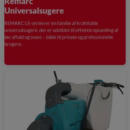
Remarc
Universalsugere
REMARC LS-serien er en familie af kraftfulde
universalsugere, der er udviklet til effektiv opsamling af
løv, affald og snavs – både til private og professionelle
brugere.