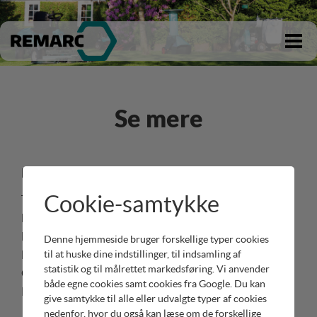
Tøm kurv
Se mere
Produkter og sites
Læs og hent
Cookie-samtykke
Tima
Brochurer
Hondapower
Prislister
Honda Marine
Værd at vide
Denne hjemmeside bruger forskellige typer cookies
til at huske dine indstillinger, til indsamling af
Europower
statistik og til målrettet markedsføring. Vi anvender
Cramer
både egne cookies samt cookies fra Google. Du kan
Remarc
give samtykke til alle eller udvalgte typer af cookies
nedenfor, hvor du også kan læse om de forskellige