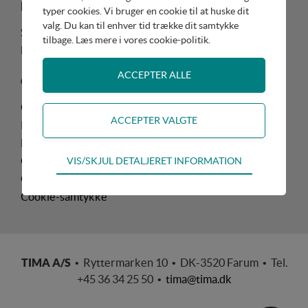
Reservedele
Service
typer cookies. Vi bruger en cookie til at huske dit
valg. Du kan til enhver tid trække dit samtykke
Søg priser
Servicebog - opslag
tilbage. Læs mere i
vores cookie-politik
.
Lister og tegninger
Forhandler login
Om Remarc
Om os
Kontakt
Handelsbetingelser
Teknisk
Cookie-politik
VIS/SKJUL DETALJERET INFORMATION
Tekniske cookies er nødvendige for hjemmesidens
Cookie-politik
grundlæggende funktioner som fx navigation,
Cookie-samtykke
adgangskontrol samt indkøbskurv og kan derfor ikke
fravælges
Statistik
TIMA A/S
• Ryttermarken 10 • DK-3520 Farum • Tel.
Statistik-cookies bruges til at optimere design,
+45 36 34 25 50 •
tima@tima.dk
brugervenlighed og effektiviteten af en hjemmeside.
Fx ved at indsamle besøgsstatistik om antal besøg og