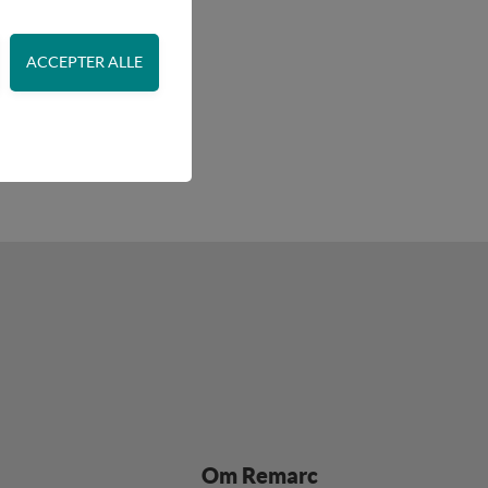
 adgangskontrol samt
de. Fx ved at indsamle
lere hjemmesider og
en hjemmeside - dvs.
ere hjemmesider og
Om Remarc