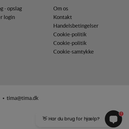
r, når denne færdes på
g - opslag
Om os
r login
Kontakt
Handelsbetingelser
Cookie-politik
Cookie-politik
Cookie-samtykke
0 •
tima@tima.dk
1
👋 Har du brug for hjælp?