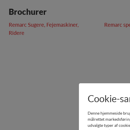
Brochurer
Remarc Sugere, Fejemaskiner,
Remarc spe
Ridere
Cookie-s
Denne hjemmeside bruger 
målrettet markedsføring
udvalgte typer af cookie