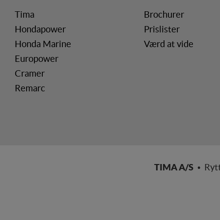
registrerer, hvad bruge
internettet.
Tima
Brochurer
Hondapower
Prislister
Honda Marine
Værd at vide
Europower
Cramer
Remarc
TIMA A/S
• Ryt