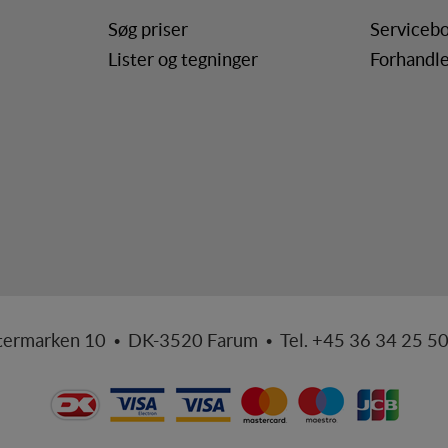
ren interesserer sig for/søger på for at kunne vise personrettede annonce
Søg priser
Servicebo
Lister og tegninger
Forhandle
termarken 10 • DK-3520 Farum • Tel. +45 36 34 25 5