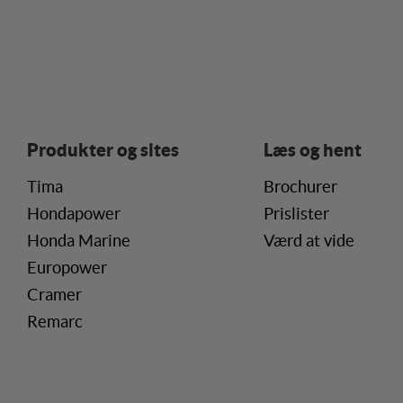
vise indhold, som kan v
Markedsfør
Markedsførings-cookies 
registrerer, hvad bruge
internettet.
Produkter og sites
Læs og hent
Tima
Brochurer
Hondapower
Prislister
Honda Marine
Værd at vide
Europower
Cramer
Remarc