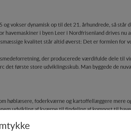
g vokser dynamisk op til det 21. århundrede, så står der
r havemaskiner i byen Leer i Nordfrisenland drives nu a
æssige kvalitet står altid øverst: Det er formlen for v
smedeforretning, der producerede værdifulde dele til v
rc det første store udviklingsskub. Man byggede de nuvær
som høblæsere, foderkværne og kartoffellæggere mere 
em udvikling af kværne til findeling af kompost til hav
 på lang levetid og minimal vedligeholdelse.
amtykke