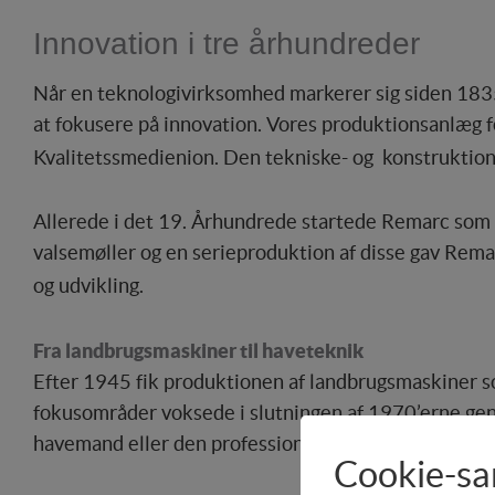
Innovation i tre århundreder
Når en teknologivirksomhed markerer sig siden 1835 o
at fokusere på innovation. Vores produktionsanlæg fo
Kvalitetssmedienion. Den tekniske- og konstruktionsm
Allerede i det 19. Århundrede startede Remarc som 
valsemøller og en serieproduktion af disse gav Rema
og udvikling.
Fra landbrugsmaskiner til haveteknik
Efter 1945 fik produktionen af landbrugsmaskiner 
fokusområder voksede i slutningen af 1970’erne genn
havemand eller den professionelle bruger, med fokus
Cookie-s