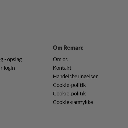
ere hjemmesider og
r, når denne færdes på
Om Remarc
g - opslag
Om os
r login
Kontakt
Handelsbetingelser
Cookie-politik
Cookie-politik
Cookie-samtykke