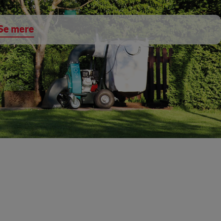
Se mere
Tøm