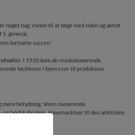
 noget bag: evnen til at følge med tiden og aktivt
f 5. generat
ores fortsatte succes!
indmøller. I 1920 kom de revolutionerende
ende faciliteter i byen Leer til produktion
og mere betydning. Vores nuværende
e- og landskabspleje. Havemaskiner til den ambitiøse