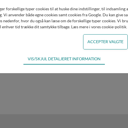
forskellige typer cookies til at huske dine indstillinger, til indsamling af 
ler vi med de mest moderne produktionsmetoder den for 
. Vi anvender både egne cookies samt cookies fra Google. Du kan give samt
ist i et fuldautomatisk laserskæreanlæg. Efter en korr
s nedenfor, hvor du også kan læse om de forskellige typer cookies. Vi brug
il enhver tid trække dit samtykke tilbage. Læs mere i
vores cookie-politik
.
dvalgt til at give den bedste ydelse med den laveste stø
c siden de første vindmølledele blev produceret for m
VIS/SKJUL DETALJERET INFORMATION
dvendige for hjemmesidens grundlæggende funktioner som fx navigation,
for ikke fravælges
s til at optimere design, brugervenlighed og effektiviteten af en hjemmesi
al besøg og hvordan hjemmesiden bruges.
ing
s (tracking-cookies) indsamler brugerens digitale fodspor på tværs af f
ren interesserer sig for/søger på for at kunne personalisere indholdet på 