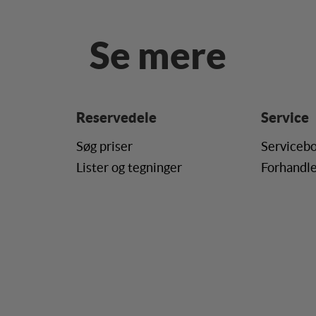
ære interessant for den enkelte bruger.
ing
Se mere
(tracking-cookies) indsamler brugerens digitale fodspor på tværs af fl
ren interesserer sig for/søger på for at kunne vise personrettede annonce
Reservedele
Service
Søg priser
Servicebo
Lister og tegninger
Forhandle