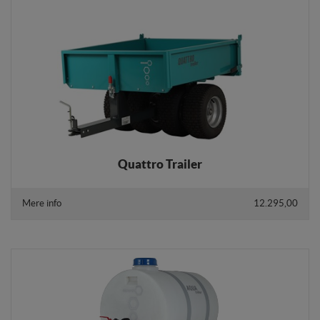
Statistik
Statistik-cookies bruges til at optimere design,
brugervenlighed og effektiviteten af en hjemmeside.
Fx ved at indsamle besøgsstatistik om antal besøg og
hvordan hjemmesiden bruges.
Personalisering
Personaliserings-cookies (tracking-cookies)
indsamler brugerens digitale fodspor på tværs af
flere hjemmesider og registrerer, hvad brugeren
interesserer sig for/søger på for at kunne
Quattro Trailer
personalisere indholdet på en hjemmeside - dvs. vise
indhold, som kan være interessant for den enkelte
Mere info
12.295,00
bruger.
Markedsføring
Markedsførings-cookies (tracking-cookies)
indsamler brugerens digitale fodspor på tværs af
flere hjemmesider og registrerer, hvad brugeren
interesserer sig for/søger på for at kunne vise
personrettede annoncer, når denne færdes på