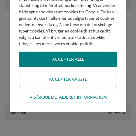
Mere info
37.995,00
statistik og til målrettet markedsføring. Vi anvender
både egne cookies samt cookies fra Google. Du kan
give samtykke til alle eller udvalgte typer af cookies
nedenfor, hvor du også kan læse om de forskellige
typer cookies. Vi bruger en cookie til at huske dit
valg. Du kan til enhver tid trække dit samtykke
tilbage. Læs mere i
vores cookie-politik
.
Løvtrailer
Teknisk
VIS/SKJUL DETALJERET INFORMATION
Tekniske cookies er nødvendige for hjemmesidens
grundlæggende funktioner som fx navigation,
Mere info
47.995,00
adgangskontrol samt indkøbskurv og kan derfor ikke
fravælges